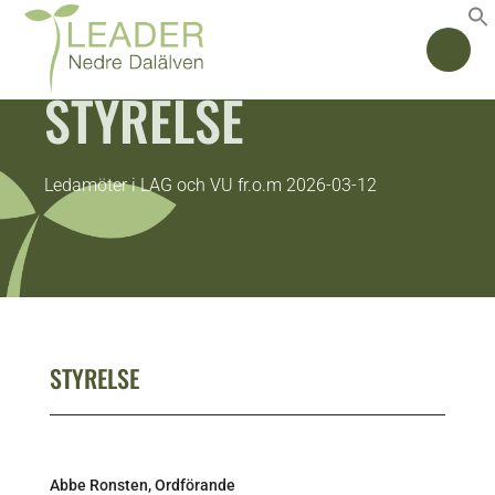
STYRELSE
Ledamöter i LAG och VU fr.o.m 2026-03-12
STYRELSE
Abbe Ronsten, Ordförande