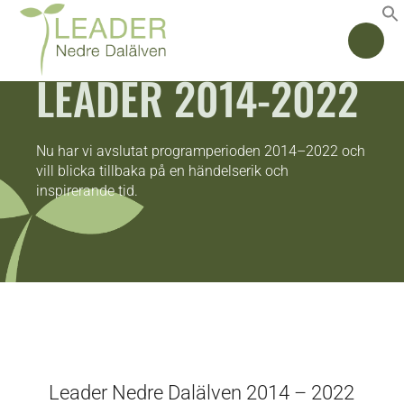
LEADER 2014-2022
Nu har vi avslutat programperioden 2014–2022 och
vill blicka tillbaka på en händelserik och
inspirerande tid.
Leader Nedre Dalälven 2014 – 2022